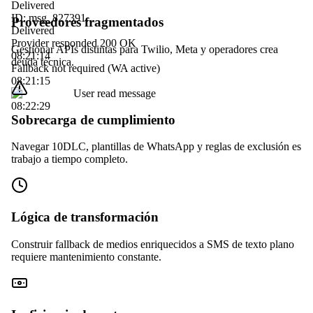
Delivered
ID: msg_827391...
Proveedores fragmentados
Delivered
Provider responded 200 OK
Gestionar APIs distintas para Twilio, Meta y operadores crea
08:21:14
deuda técnica.
Fallback not required (WA active)
08:21:15
User read message
08:22:29
Sobrecarga de cumplimiento
Navegar 10DLC, plantillas de WhatsApp y reglas de exclusión es
trabajo a tiempo completo.
Lógica de transformación
Construir fallback de medios enriquecidos a SMS de texto plano
requiere mantenimiento constante.