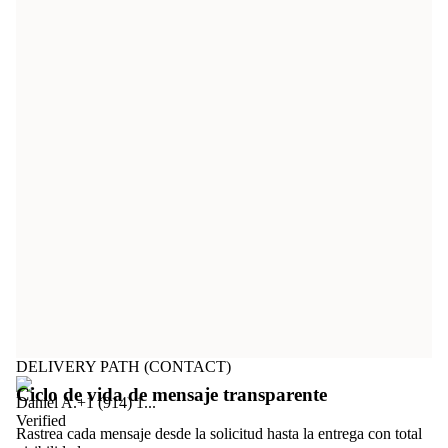
DELIVERY PATH (CONTACT)
Ciclo de vida de mensaje transparente
Daniel A.
+1 (914) 1...
Verified
Rastrea cada mensaje desde la solicitud hasta la entrega con total