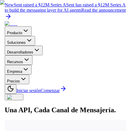
New
Sent raised a $12M Series A
Sent has raised a $12M Series A
to build the messaging layer for AI agents
Read the announcement
Producto
Soluciones
Desarrolladores
Recursos
Empresa
Precios
Iniciar sesión
Comenzar
Una API, Cada Canal de Mensajería.